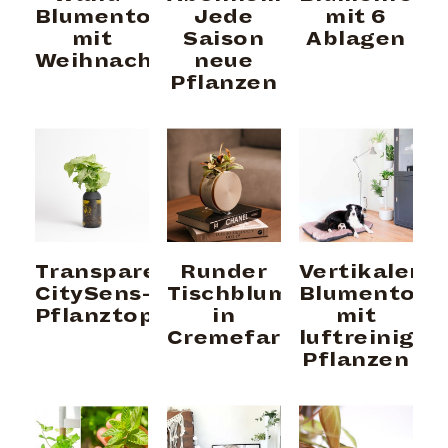
Blumentopf
Jede
mit 6
mit
Saison
Ablagen
Weihnachtsstern
neue
Pflanzen
Transparenter
Runder
Vertikaler
CitySens-
Tischblumentopf
Blumentopf
Pflanztopf
in
mit
Cremefarbe
luftreinige
Pflanzen