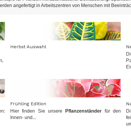
erden angefertigt in Arbeitszentren von Menschen mit Beeinträ
Herbst Auswahl
N
Di
n,
Pa
Ei
Frühling Edition
Na
en:
Hier finden Sie unsere
Pflanzenständer
für den
Di
Innen- und...
fe
un