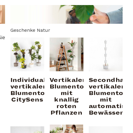
Geschenke Natur
Sie
Individualisierbarer
Vertikaler
Secondhan
vertikaler
Blumentopf
vertikaler
Blumentopf
mit
Blumentopf
CitySens
knallig
mit
roten
automatisc
Pflanzen
Bewässerun