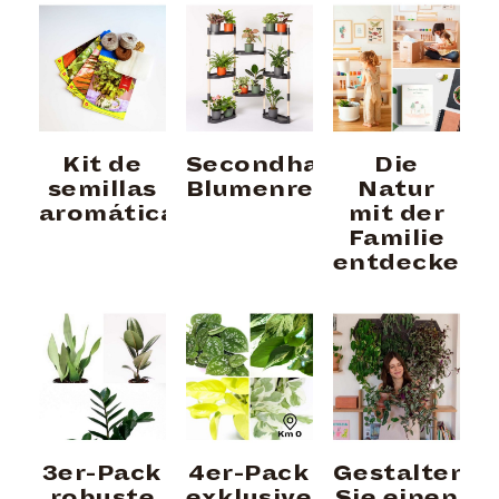
Kit de
Secondhand
Die
semillas
Blumenregal
Natur
aromáticas
mit der
Familie
entdecken
3er-Pack
4er-Pack
Gestalten
robuste
exklusiver
Sie einen