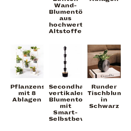
Wand-
Blumentöpfen
aus
hochwertigen
Altstoffen
Pflanzenständer
Secondhand
Runder
mit 8
vertikaler
Tischblume
Ablagen
Blumentopf
in
mit
Schwarz
Smart-
Selbstbewässerung