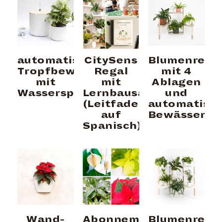
automatische
CitySens
Blumenrega
Tropfbewässerung
Regal
mit 4
mit
mit
Ablagen
Wasserspeicher
Lernbausatz
und
(Leitfaden
automatisc
auf
Bewässerun
Spanisch)
Wand-
Abonnement:
Blumenrega