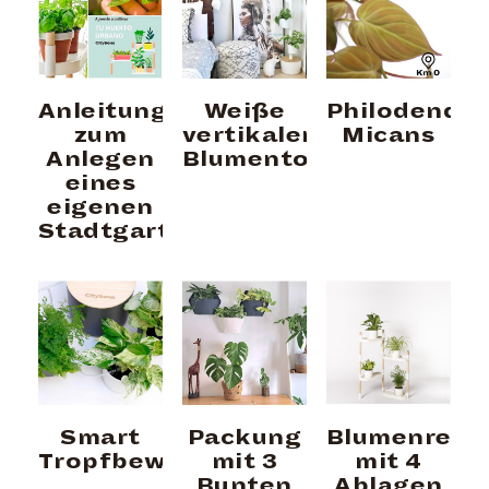
Anleitung
Weiße
Philodendr
zum
vertikaler
Micans
Anlegen
Blumentopf
eines
eigenen
Stadtgartens
Smart
Packung
Blumenrega
Tropfbewässerung
mit 3
mit 4
Bunten
Ablagen