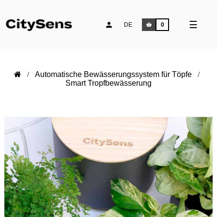
Umsch
☰
DE
0
der
Naviga
Automatische Bewässerungssystem für Töpfe
Smart Tropfbewässerung