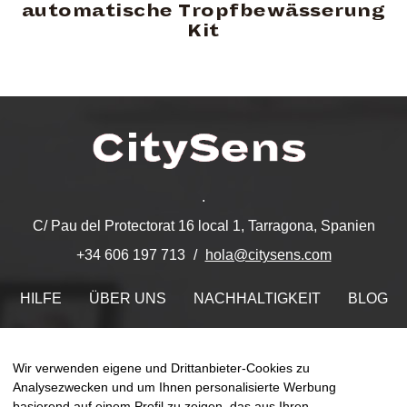
automatische Tropfbewässerung
Kit
.
C/ Pau del Protectorat 16 local 1, Tarragona, Spanien
hola@citysens.com
+34 606 197 713
HILFE
ÜBER UNS
NACHHALTIGKEIT
BLOG
KONTAKT
MEIN ACCOUNT
Wir verwenden eigene und Drittanbieter-Cookies zu
Finden Sie uns auf
Analysezwecken und um Ihnen personalisierte Werbung
basierend auf einem Profil zu zeigen, das aus Ihren