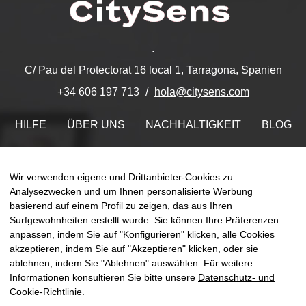
.
C/ Pau del Protectorat 16 local 1, Tarragona, Spanien
hola@citysens.com
+34 606 197 713
HILFE
ÜBER UNS
NACHHALTIGKEIT
BLOG
KONTAKT
MEIN ACCOUNT
Wir verwenden eigene und Drittanbieter-Cookies zu
Finden Sie uns auf
Analysezwecken und um Ihnen personalisierte Werbung
basierend auf einem Profil zu zeigen, das aus Ihren
Surfgewohnheiten erstellt wurde. Sie können Ihre Präferenzen
anpassen, indem Sie auf "Konfigurieren" klicken, alle Cookies
akzeptieren, indem Sie auf "Akzeptieren" klicken, oder sie
ablehnen, indem Sie "Ablehnen" auswählen. Für weitere
Umsch
☰
DE
0
der
Informationen konsultieren Sie bitte unsere
Datenschutz- und
Naviga
Cookie-Richtlinie
.