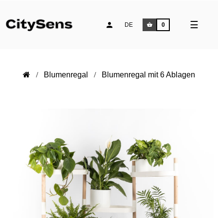
Umsch
☰
DE
0
der
Naviga
Blumenregal
Blumenregal mit 6 Ablagen