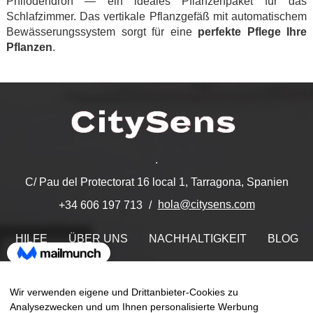
Philodendron — ein ideales Pflanzenpaket für das
Schlafzimmer. Das vertikale Pflanzgefäß mit automatischem
Bewässerungssystem sorgt für eine
perfekte Pflege Ihre
Pflanzen
.
.
C/ Pau del Protectorat 16 local 1, Tarragona, Spanien
hola@citysens.com
+34 606 197 713
HILFE
ÜBER UNS
NACHHALTIGKEIT
BLOG
KONTAKT
MEIN ACCOUNT
Wir verwenden eigene und Drittanbieter-Cookies zu
Finden Sie uns auf
Analysezwecken und um Ihnen personalisierte Werbung