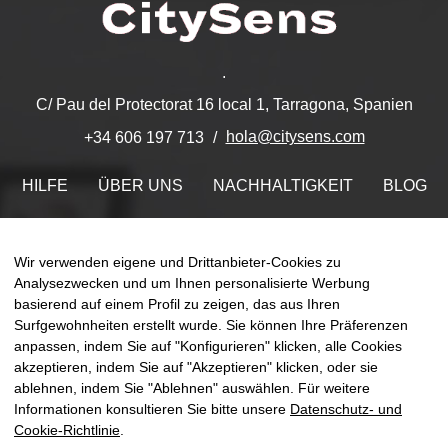
.
C/ Pau del Protectorat 16 local 1, Tarragona, Spanien
hola@citysens.com
+34 606 197 713
HILFE
ÜBER UNS
NACHHALTIGKEIT
BLOG
KONTAKT
MEIN ACCOUNT
Wir verwenden eigene und Drittanbieter-Cookies zu
Finden Sie uns auf
Analysezwecken und um Ihnen personalisierte Werbung
basierend auf einem Profil zu zeigen, das aus Ihren
Surfgewohnheiten erstellt wurde. Sie können Ihre Präferenzen
anpassen, indem Sie auf "Konfigurieren" klicken, alle Cookies
akzeptieren, indem Sie auf "Akzeptieren" klicken, oder sie
Umsch
ablehnen, indem Sie "Ablehnen" auswählen. Für weitere
☰
DE
0
der
Informationen konsultieren Sie bitte unsere
Datenschutz- und
Naviga
Cookie-Richtlinie
.