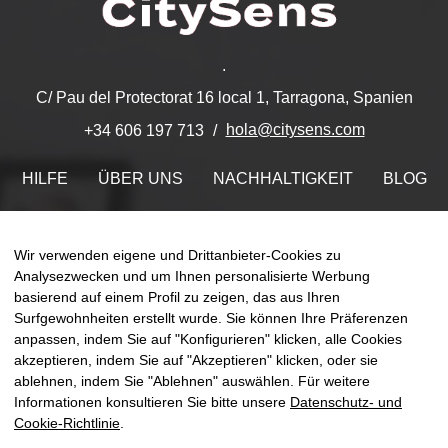
.
C/ Pau del Protectorat 16 local 1, Tarragona, Spanien
hola@citysens.com
+34 606 197 713
HILFE
ÜBER UNS
NACHHALTIGKEIT
BLOG
KONTAKT
MEIN ACCOUNT
Wir verwenden eigene und Drittanbieter-Cookies zu
Finden Sie uns auf
Analysezwecken und um Ihnen personalisierte Werbung
basierend auf einem Profil zu zeigen, das aus Ihren
Surfgewohnheiten erstellt wurde. Sie können Ihre Präferenzen
anpassen, indem Sie auf "Konfigurieren" klicken, alle Cookies
akzeptieren, indem Sie auf "Akzeptieren" klicken, oder sie
Umsch
ablehnen, indem Sie "Ablehnen" auswählen. Für weitere
☰
DE
0
der
Informationen konsultieren Sie bitte unsere
Datenschutz- und
Naviga
Cookie-Richtlinie
.