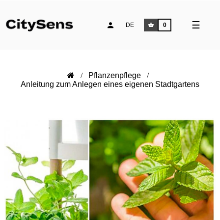
Umsch
☰
DE
0
der
Naviga
Pflanzenpflege
Anleitung zum Anlegen eines eigenen Stadtgartens