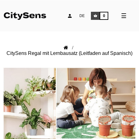
Umsch
☰
DE
0
der
Naviga
CitySens Regal mit Lernbausatz (Leitfaden auf Spanisch)