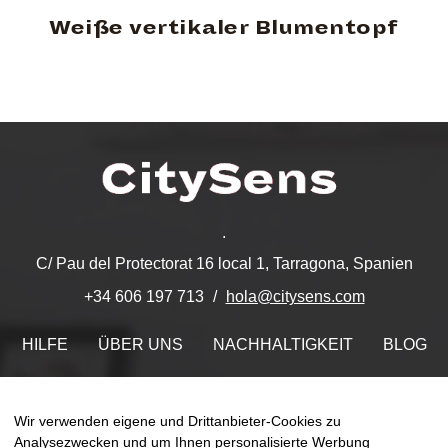
Weiße vertikaler Blumentopf
.
C/ Pau del Protectorat 16 local 1, Tarragona, Spanien
hola@citysens.com
+34 606 197 713
HILFE
ÜBER UNS
NACHHALTIGKEIT
BLOG
KONTAKT
MEIN ACCOUNT
Wir verwenden eigene und Drittanbieter-Cookies zu
Finden Sie uns auf
Analysezwecken und um Ihnen personalisierte Werbung