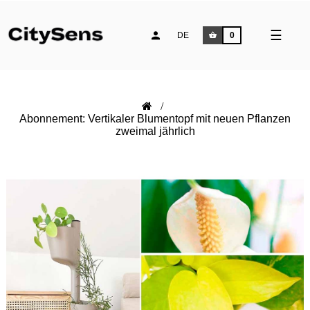
Umsch
☰
DE
0
der
Naviga
Abonnement: Vertikaler Blumentopf mit neuen Pflanzen
zweimal jährlich