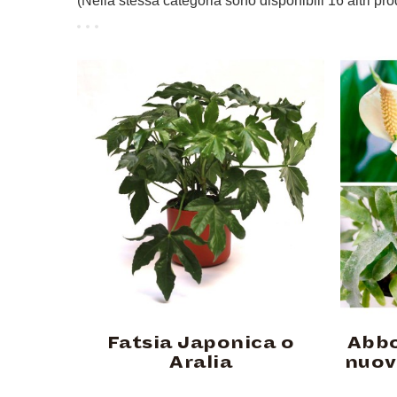
(Nella stessa categoria sono disponibili 16 altri prod
Fatsia Japonica o
Abbo
Aralia
nuov