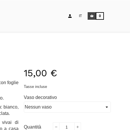
IT
0
15,00 €
con foglie
Tasse incluse
Vaso decorativo
o.
: bianco,
clata.
 vivai di
Quantità
io a casa