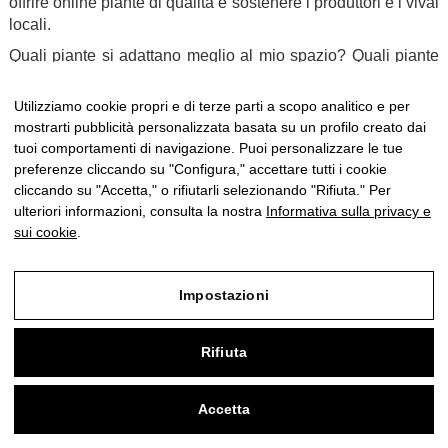
offrire online piante di qualità e sostenere i produttori e i vivai
locali.
Quali piante si adattano meglio al mio spazio? Quali piante
da interno o esterno scelgo?
Utilizziamo cookie propri e di terze parti a scopo analitico e per
Se cerchi una pianta verde frondosa per
spazi interni o
mostrarti pubblicità personalizzata basata su un profilo creato dai
esterni
, le felci fanno al caso tuo. In CitySens abbiamo una
tuoi comportamenti di navigazione. Puoi personalizzare le tue
selezione esclusiva di felci:
felce corno di cervo, felce
preferenze cliccando su "Configura," accettare tutti i cookie
capelvenere o Adiantum,
felce azzurra
.
cliccando su "Accetta," o rifiutarli selezionando "Rifiuta." Per
Una pianta ideale per
ambienti poco luminosi
è
ulteriori informazioni, consulta la nostra
Informativa sulla privacy e
il
syngonium
. È molto resistente e crea un ambiente fresco
sui cookie
.
e rilassante. Se cerchi piante per spazi con poca luce, puoi
anche orientarti verso la
sanseveria
(lingua di suocera) o
el
pothos
pendente.
Impostazioni
Vuoi riempire la terrazza di colore? Scegli il
geranio
. I nostri
gerani e le nostre piante di stagione provengono dai vivai
Rifiuta
locali.
Se cerchi piante pendenti o rampicanti, puoi scegliere
Accetta
un
filodendro
rampicante, o un
ficus pumila
o un'
edera
.
0