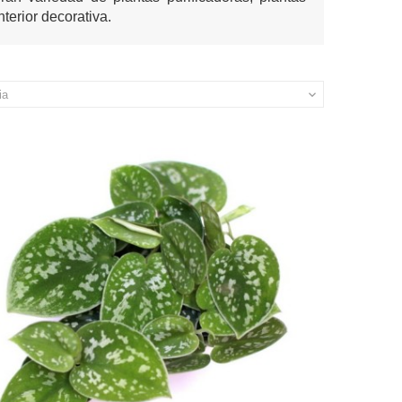
nterior decorativa.
ia
