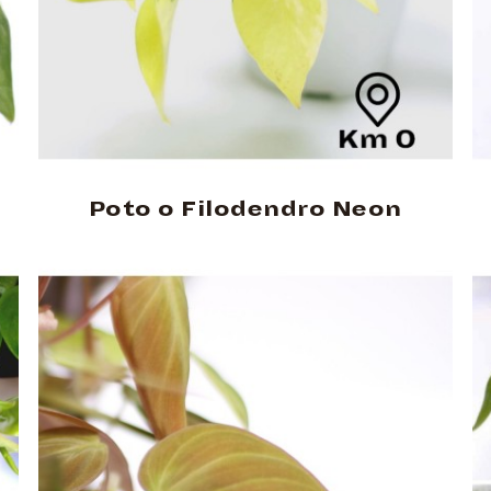
Poto o Filodendro Neon