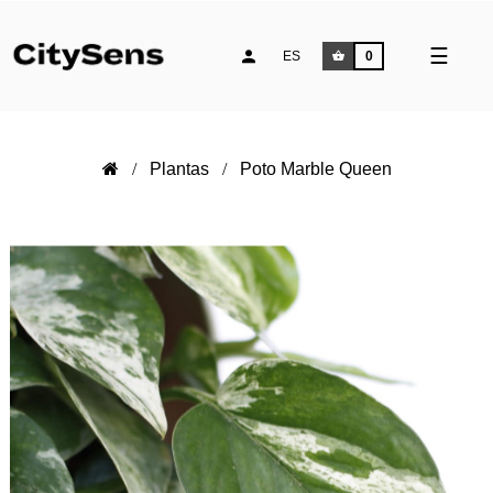
Naveg
☰
ES
0
de
palan
Plantas
Poto Marble Queen