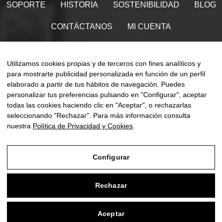
SOPORTE
HISTORIA
SOSTENIBILIDAD
BLOG
CONTÁCTANOS
MI CUENTA
Encuéntranos en
Utilizamos cookies propias y de terceros con fines analíticos y
para mostrarte publicidad personalizada en función de un perfil
elaborado a partir de tus hábitos de navegación. Puedes
personalizar tus preferencias pulsando en "Configurar", aceptar
Naveg
todas las cookies haciendo clic en "Aceptar", o rechazarlas
☰
ES
0
de
seleccionando "Rechazar". Para más información consulta
palan
nuestra
Política de Privacidad y Cookies
.
Configurar
Aviso Legal
Rechazar
Política de Privacidad y Cookies
Condiciones de compra
Aceptar
0
Configurar