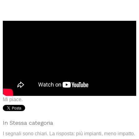
.
.
Mi piace.
In Stessa categoria
I segnali sono chiari. La risposta: più impianti, meno impatto.