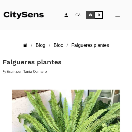
Comm
☰
CA
0
la
naveg
Blog
Bloc
Falgueres plantes
Falgueres plantes
Escrit per:
Tania Quintero