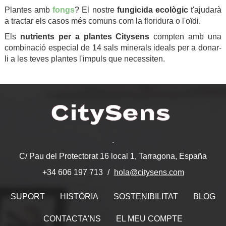
Plantes amb
fongs
? El nostre
fungicida ecològic
t'ajudarà
a tractar els casos més comuns com la floridura o l'oïdi.
Els
nutrients per a plantes Citysens
compten amb una
combinació especial de 14 sals minerals ideals per a donar-
li a les teves plantes l'impuls que necessiten.
.
C/ Pau del Protectorat 16 local 1, Tarragona, España
hola@citysens.com
+34 606 197 713
SUPORT
HISTÒRIA
SOSTENIBILITAT
BLOG
CONTACTA'NS
EL MEU COMPTE