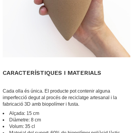
.
CARACTERÍSTIQUES I MATERIALS
.
Cada olla és única. El producte pot contenir alguna
imperfecció degut al procés de reciclatge artesanal i la
fabricació 3D amb biopolímer i fusta.
Alçada: 15 cm
Diàmetre: 8 cm
Volum: 35 cl
Material del suport: 60% de biopolímer poliàcid làctic