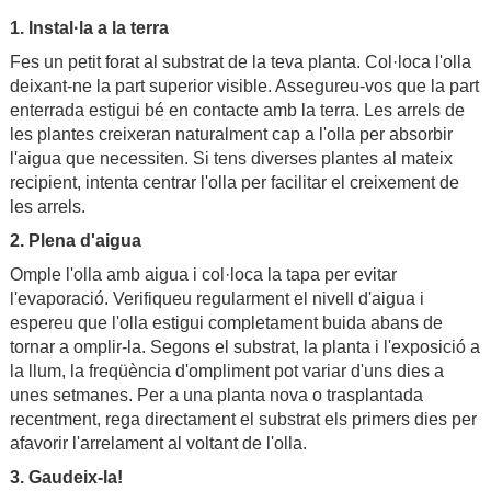
1. Instal·la a la terra
Fes un petit forat al substrat de la teva planta. Col·loca l'olla
deixant-ne la part superior visible. Assegureu-vos que la part
enterrada estigui bé en contacte amb la terra. Les arrels de
les plantes creixeran naturalment cap a l'olla per absorbir
l'aigua que necessiten. Si tens diverses plantes al mateix
recipient, intenta centrar l'olla per facilitar el creixement de
les arrels.
2. Plena d'aigua
Omple l'olla amb aigua i col·loca la tapa per evitar
l'evaporació. Verifiqueu regularment el nivell d'aigua i
espereu que l'olla estigui completament buida abans de
tornar a omplir-la. Segons el substrat, la planta i l'exposició a
la llum, la freqüència d'ompliment pot variar d'uns dies a
unes setmanes. Per a una planta nova o trasplantada
recentment, rega directament el substrat els primers dies per
afavorir l'arrelament al voltant de l'olla.
3. Gaudeix-la!