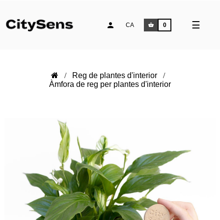
Comm
☰
CA
0
la
naveg
Reg de plantes d'interior
Àmfora de reg per plantes d'interior