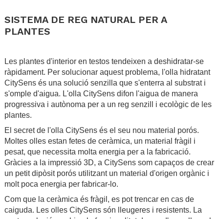
.
SISTEMA DE REG NATURAL PER A
PLANTES
.
Les plantes d'interior en testos tendeixen a deshidratar-se
ràpidament. Per solucionar aquest problema, l'olla hidratant
CitySens és una solució senzilla que s'enterra al substrat i
s'omple d'aigua. L'olla CitySens difon l'aigua de manera
progressiva i autònoma per a un reg senzill i ecològic de les
plantes.
El secret de l'olla CitySens és el seu nou material porós.
Moltes olles estan fetes de ceràmica, un material fràgil i
pesat, que necessita molta energia per a la fabricació.
Gràcies a la impressió 3D, a CitySens som capaços de crear
un petit dipòsit porós utilitzant un material d'origen orgànic i
molt poca energia per fabricar-lo.
Com que la ceràmica és fràgil, es pot trencar en cas de
caiguda. Les olles CitySens són lleugeres i resistents. La