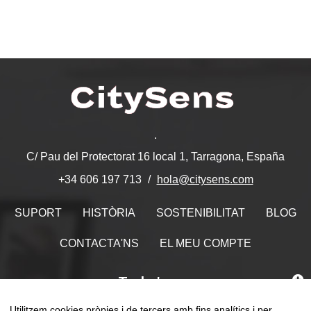
.
C/ Pau del Protectorat 16 local 1, Tarragona, España
hola@citysens.com
+34 606 197 713
SUPORT
HISTÒRIA
SOSTENIBILITAT
BLOG
CONTACTA'NS
EL MEU COMPTE
Troba'ns
Utilitzem cookies pròpies i de tercers amb fins analítics i per