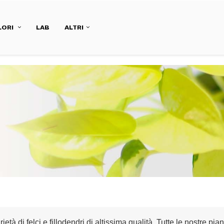
LORI
LAB
ALTRI
à di felci e fillodendri di altissima qualità. Tutte le nostre pian