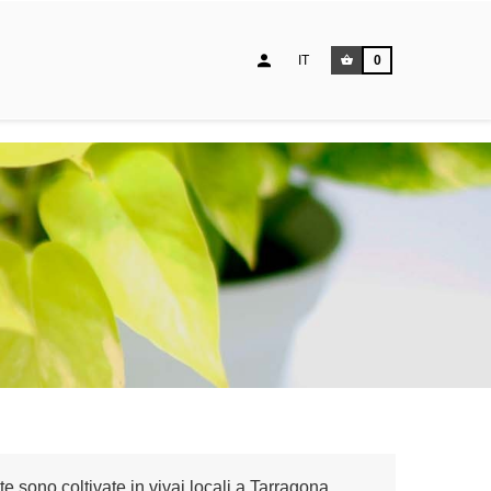
IT
0
te sono coltivate in vivai locali a Tarragona