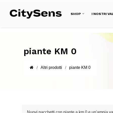
SHOP
I NOSTRI VA
piante KM 0
Altri prodotti
piante KM 0
Nuovi pacchetti con piante a km 0 e un'ampia variet