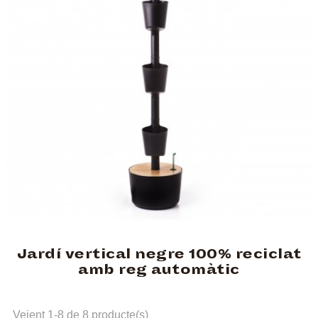
Jardí vertical negre 100% reciclat
amb reg automàtic
Veient 1-8 de 8 producte(s)