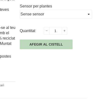
Sensor per plantes
 teves
-se al teu
Quantitat
amb el
 reciclat
 Muntat
AFEGIR AL CISTELL
apostes
ari