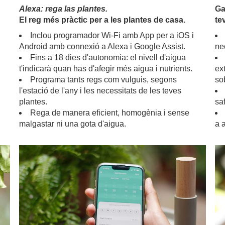
Alexa: rega las plantes.
Ga
El reg més pràctic per a les plantes de casa.
te
Inclou programador Wi-Fi amb App per a iOS i
Android amb connexió a Alexa i Google Assist.
ne
Fins a 18 dies d'autonomia: el nivell d'aigua
t'indicarà quan has d'afegir més aigua i nutrients.
ex
Programa tants regs com vulguis, segons
so
l'estació de l'any i les necessitats de les teves
plantes.
sa
Rega de manera eficient, homogènia i sense
malgastar ni una gota d'aigua.
a 
.