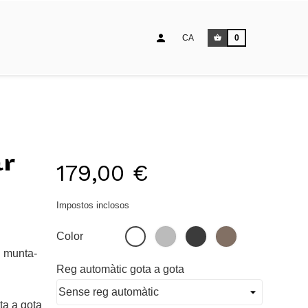
CA
0
ar
179,00 €
Impostos inclosos
Gris
Negre
Escorça
Blanc
Color
de
i munta-
pi
Reg automàtic gota a gota
ta a gota