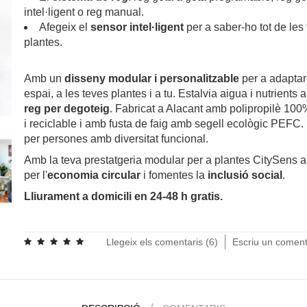
intel·ligent o reg manual.
Afegeix el
sensor intel·ligent
per a saber-ho tot de les
plantes.
.
Amb un
disseny modular i personalitzable
per a adaptar
espai, a les teves plantes i a tu. Estalvia aigua i nutrients 
reg per degoteig
. Fabricat a Alacant amb polipropilè 100%
i reciclable i amb fusta de faig amb segell ecològic PEFC.
per persones amb diversitat funcional.
Amb la teva prestatgeria modular per a plantes CitySens 
per l'
economia circular
i fomentes la
inclusió social
.
Lliurament a domicili en 24-48 h gratis.
.
Llegeix els comentaris (
6
)
Escriu un coment