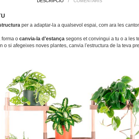
DESCRIPCIÓ
COMENTARIS
TU
structura
per a adaptar-la a qualsevol espai, com ara les canto
a forma o
canvia-la d'estança
segons et convingui a tu o a les t
n o si afegeixes noves plantes, canvia l'estructura de la teva p