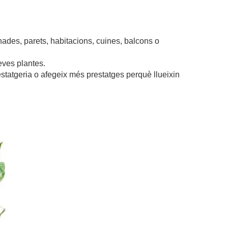
nades, parets, habitacions, cuines, balcons o
eves plantes.
restatgeria o afegeix més prestatges perquè llueixin