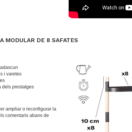
.
.
A MODULAR DE 8 SAFATES
 cadascun
s i varetes
tes
a dels prestatges
er ampliar o reconfigurar la
 els comentaris abans de