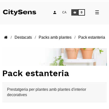
Comm
☰
CA
0
la
naveg
Destacats
Packs amb plantes
Pack estanteria
Pack estanteria
Prestatgeria per plantes amb plantes d'interior
decoratives