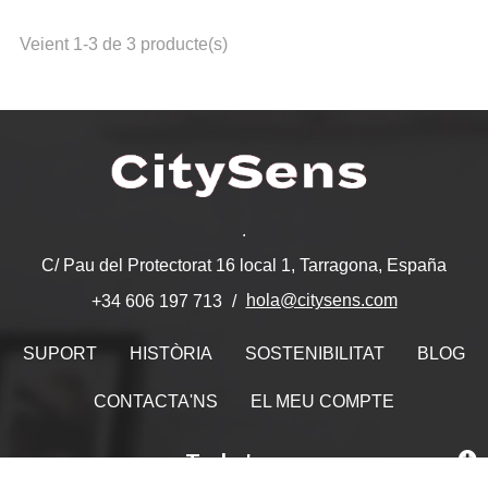
Veient 1-3 de 3 producte(s)
.
C/ Pau del Protectorat 16 local 1, Tarragona, España
hola@citysens.com
+34 606 197 713
SUPORT
HISTÒRIA
SOSTENIBILITAT
BLOG
CONTACTA'NS
EL MEU COMPTE
Troba'ns