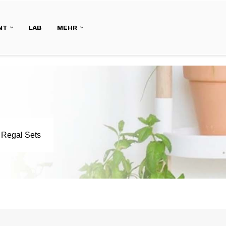
NT
LAB
MEHR
Regal Sets