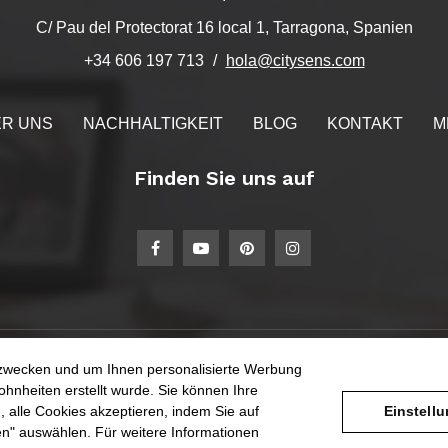
C/ Pau del Protectorat 16 local 1, Tarragona, Spanien
hola@citysens.com
+34 606 197 713
R UNS
NACHHALTIGKEIT
BLOG
KONTAKT
M
Finden Sie uns auf
ezwecken und um Ihnen personalisierte Werbung
NT
LAB
MEHR
ohnheiten erstellt wurde. Sie können Ihre
, alle Cookies akzeptieren, indem Sie auf
Einstell
en" auswählen. Für weitere Informationen