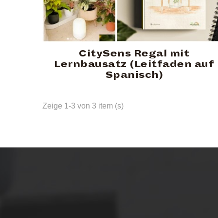
CitySens Regal mit
Lernbausatz (Leitfaden auf
Spanisch)
Zeige 1-3 von 3 item (s)