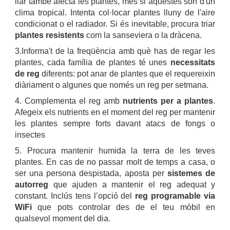
llar també afecta les plantes, més si aquestes són d'un
clima tropical. Intenta col·locar plantes lluny de l'aire
condicionat o el radiador. Si és inevitable, procura triar
plantes resistents
com la sanseviera o la dràcena.
3.Informa't de la freqüència amb què has de regar les
plantes, cada família de plantes té unes
necessitats
de reg
diferents: pot anar de plantes que el requereixin
diàriament o algunes que només un reg per setmana.
4. Complementa el reg amb
nutrients per a plantes
.
Afegeix els nutrients en el moment del reg per mantenir
les plantes sempre forts davant atacs de fongs o
insectes
5. Procura mantenir humida la terra de les teves
plantes. En cas de no passar molt de temps a casa, o
ser una persona despistada, aposta per
sistemes de
autorreg
que ajuden a mantenir el reg adequat y
constant. Inclús tens l’opció del
reg programable via
WiFi
que pots controlar des de el teu mòbil en
qualsevol moment del dia.