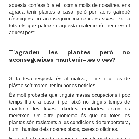
aquesta confessió: a ell, com a molts de nosaltres, ens
agrada tenir plantes a casa, però per raons gairebé
còsmiques no aconseguim mantenir-les vives. Per a
tots els que pateixen aquesta maledicció, hem escrit
aquest post.
.
T'agraden les plantes però no
aconsegueixes mantenir-les vives?
.
Si la teva resposta és afirmativa, i fins i tot les de
plàstic se’t moren, tenim bones notícies.
És molt probable que tinguis massa ocupacions i poc
temps lliure a casa, i per això no tinguis temps de
mantenir les teves
plantes cuidades
como es
mereixen. Un altre problema és que no totes les
plantes són resistents a les condicions de temperatura,
llum i humitat dels nostres pisos, cases o oficines.
El constant canvi de temperatura en els nostres espais