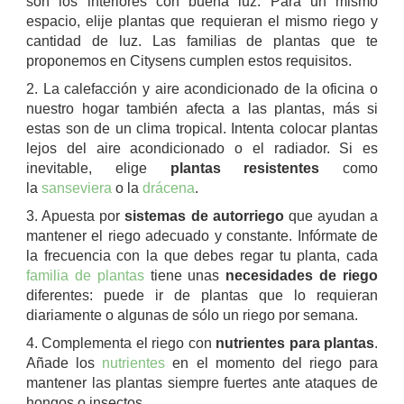
son los interiores con buena luz. Para un mismo
espacio, elije plantas que requieran el mismo riego y
cantidad de luz. Las familias de plantas que te
proponemos en Citysens cumplen estos requisitos.
2. La calefacción y aire acondicionado de la oficina o
nuestro hogar también afecta a las plantas, más si
estas son de un clima tropical. Intenta colocar plantas
lejos del aire acondicionado o el radiador. Si es
inevitable, elige
plantas resistentes
como
la
sanseviera
o la
drácena
.
3. Apuesta por
sistemas de autorriego
que ayudan a
mantener el riego adecuado y constante. Infórmate de
la frecuencia con la que debes regar tu planta, cada
familia de plantas
tiene unas
necesidades de riego
diferentes: puede ir de plantas que lo requieran
diariamente o algunas de sólo un riego por semana.
4. Complementa el riego con
nutrientes para plantas
.
Añade los
nutrientes
en el momento del riego para
mantener las plantas siempre fuertes ante ataques de
hongos o insectos.