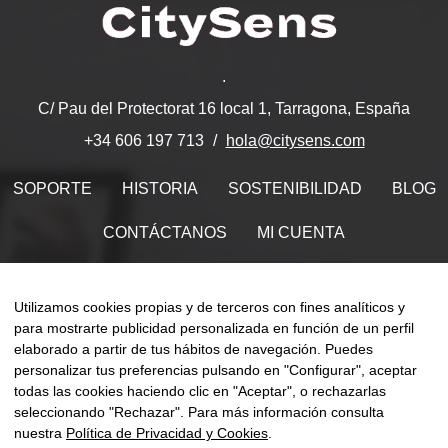
.
C/ Pau del Protectorat 16 local 1, Tarragona, España
hola@citysens.com
+34 606 197 713
SOPORTE
HISTORIA
SOSTENIBILIDAD
BLOG
CONTÁCTANOS
MI CUENTA
Encuéntranos en
Utilizamos cookies propias y de terceros con fines analíticos y
para mostrarte publicidad personalizada en función de un perfil
elaborado a partir de tus hábitos de navegación. Puedes
personalizar tus preferencias pulsando en "Configurar", aceptar
todas las cookies haciendo clic en "Aceptar", o rechazarlas
Naveg
☰
ES
0
de
seleccionando "Rechazar". Para más información consulta
palan
nuestra
Política de Privacidad y Cookies
.