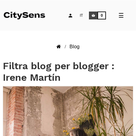
naviga
☰
IT
0
Toggle
Blog
Filtra blog per blogger :
Irene Martín
PER SAPERNE DI PIÙ