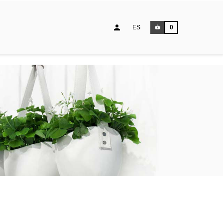
ES
0
LEER MÁS