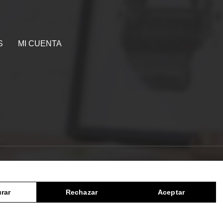
S
MI CUENTA
ES
0
rar
Rechazar
Aceptar
igurar