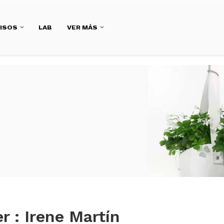
ISOS
LAB
VER MÁS
er :
Irene Martín