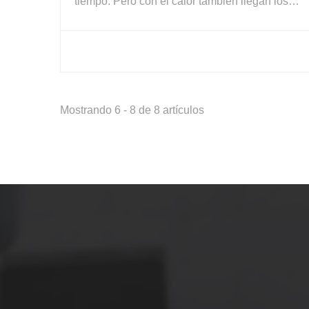
tiempo. Pero con el calor también llegan los
insectos y los bichitos, así...
Mostrando 6 - 8 de 8 artículos