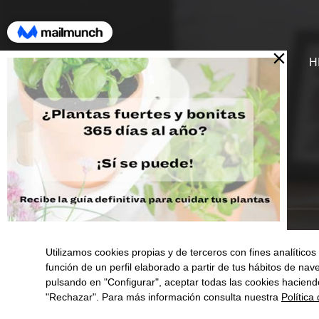
SOPORTE
H
TIENDA
COMPROM
Utilizamos cookies propias y de terceros con fines analítico
función de un perfil elaborado a partir de tus hábitos de na
pulsando en "Configurar", aceptar todas las cookies haciend
"Rechazar". Para más información consulta nuestra
Política
0
Aviso L