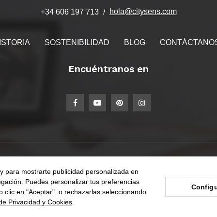
hola@citysens.com
+34 606 197 713
ISTORIA
SOSTENIBILIDAD
BLOG
CONTÁCTANO
Encuéntranos en
ISOS
LAB
VER MÁS
s y para mostrarte publicidad personalizada en
vegación. Puedes personalizar tus preferencias
Configu
o clic en "Aceptar", o rechazarlas seleccionando
 de Privacidad y Cookies
.
egal
Política de Privacidad y Cookies
Condiciones de compra
Conf