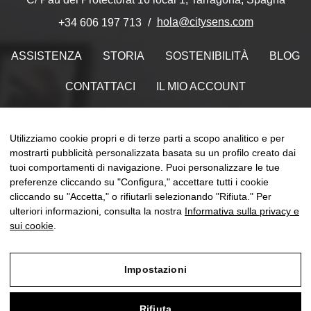
hola@citysens.com
+34 606 197 713
ASSISTENZA
STORIA
SOSTENIBILITÀ
BLOG
CONTATTACI
IL MIO ACCOUNT
Trovaci su
Utilizziamo cookie propri e di terze parti a scopo analitico e per
mostrarti pubblicità personalizzata basata su un profilo creato dai
tuoi comportamenti di navigazione. Puoi personalizzare le tue
preferenze cliccando su "Configura," accettare tutti i cookie
naviga
cliccando su "Accetta," o rifiutarli selezionando "Rifiuta." Per
☰
IT
0
Toggle
ulteriori informazioni, consulta la nostra
Informativa sulla privacy e
sui cookie
.
Impostazioni
Avviso legale
Rifiuta