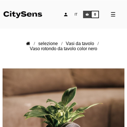
naviga
☰
IT
0
Toggle
selezione
Vasi da tavolo
Vaso rotondo da tavolo color nero