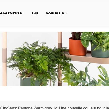
NGAGEMENTS
LAB
VOIR PLUS
tySens: Pantone Warm grey 1c. Une nouvelle couleur pour la jard