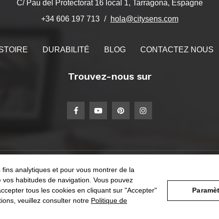
C/ Pau del Protectorat 16 local 1, Tarragona, Espagne
hola@citysens.com
+34 606 197 713
STOIRE
DURABILITÉ
BLOG
CONTACTEZ NOUS
Trouvez-nous sur
 fins analytiques et pour vous montrer de la
NGAGEMENTS
LAB
VOIR PLUS
 de vos habitudes de navigation. Vous pouvez
ccepter tous les cookies en cliquant sur "Accepter"
Paramèt
tions, veuillez consulter notre
Politique de
litique de confidentialité et de cookies
Conditions générales d'achat