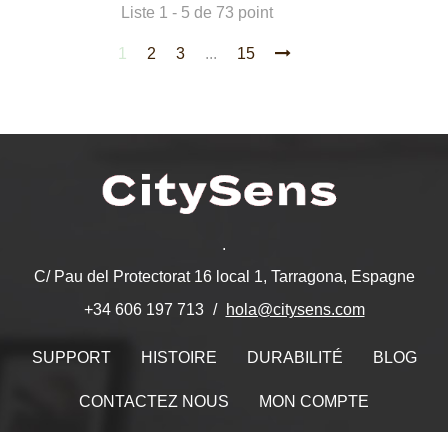
Liste 1 - 5 de 73 point
1
2
3
...
15
.
C/ Pau del Protectorat 16 local 1, Tarragona, Espagne
hola@citysens.com
+34 606 197 713
SUPPORT
HISTOIRE
DURABILITÉ
BLOG
CONTACTEZ NOUS
MON COMPTE