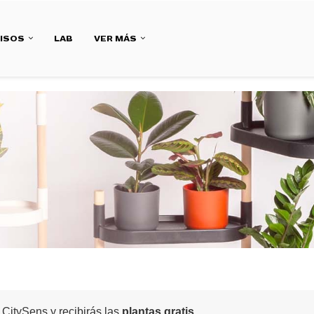
ISOS
LAB
VER MÁS
 CitySens y recibirás las
plantas gratis
.