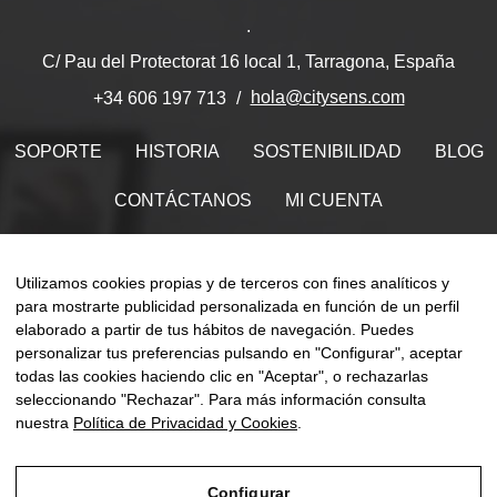
.
C/ Pau del Protectorat 16 local 1, Tarragona, España
hola@citysens.com
+34 606 197 713
SOPORTE
HISTORIA
SOSTENIBILIDAD
BLOG
CONTÁCTANOS
MI CUENTA
Encuéntranos en
Utilizamos cookies propias y de terceros con fines analíticos y
para mostrarte publicidad personalizada en función de un perfil
elaborado a partir de tus hábitos de navegación. Puedes
personalizar tus preferencias pulsando en "Configurar", aceptar
Naveg
todas las cookies haciendo clic en "Aceptar", o rechazarlas
☰
ES
0
de
seleccionando "Rechazar". Para más información consulta
palan
nuestra
Política de Privacidad y Cookies
.
Configurar