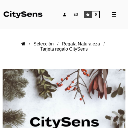
Naveg
☰
ES
0
de
palan
Selección
Regala Naturaleza
Tarjeta regalo CitySens