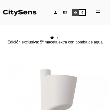
Naveg
☰
ES
0
de
palan
Edición exclusiva: 5ª maceta extra con bomba de agua