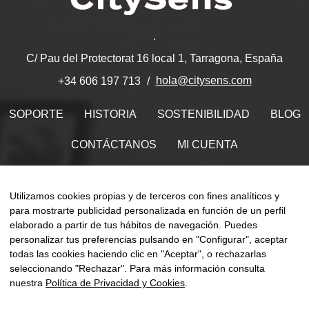
.
C/ Pau del Protectorat 16 local 1, Tarragona, España
hola@citysens.com
+34 606 197 713
SOPORTE
HISTORIA
SOSTENIBILIDAD
BLOG
CONTÁCTANOS
MI CUENTA
Encuéntranos en
Utilizamos cookies propias y de terceros con fines analíticos y
para mostrarte publicidad personalizada en función de un perfil
elaborado a partir de tus hábitos de navegación. Puedes
personalizar tus preferencias pulsando en "Configurar", aceptar
Naveg
todas las cookies haciendo clic en "Aceptar", o rechazarlas
☰
ES
0
de
seleccionando "Rechazar". Para más información consulta
palan
nuestra
Política de Privacidad y Cookies
.