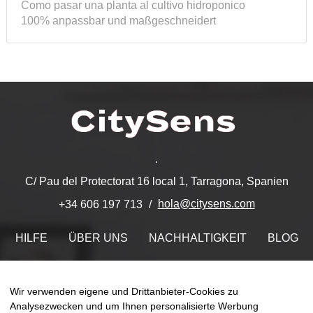
Como pasar una planta al cultivo hidroponico
100% anpassbar und maßgeschneidert
.
C/ Pau del Protectorat 16 local 1, Tarragona, Spanien
hola@citysens.com
+34 606 197 713
HILFE
ÜBER UNS
NACHHALTIGKEIT
BLOG
KONTAKT
MEIN ACCOUNT
Wir verwenden eigene und Drittanbieter-Cookies zu
Finden Sie uns auf
Analysezwecken und um Ihnen personalisierte Werbung