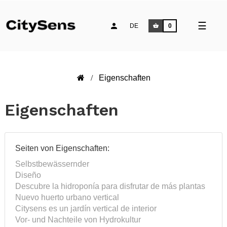
Umsch
☰
DE
0
der
Naviga
Eigenschaften
Eigenschaften
Seiten von Eigenschaften:
Selbstbewässernder
Diseño
Descubre la hidroponía para disfrutar de más plantas
Nuevo huerto urbano vertical
Citysens es un jardín vertical de interior
Vor- und Nachteile von Hydrokultur