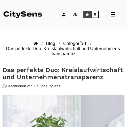
Umsch
☰
DE
0
der
Naviga
Blog
Categoría 1
Das perfekte Duo: Kreislaufwirtschaft und Unternehmens­
transparenz
Das perfekte Duo: Kreislaufwirtschaft
und Unternehmens­transparenz
Geschrieben von:
Equipo CitySens