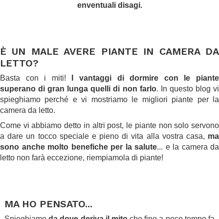
enventuali disagi.
.
.
È UN MALE AVERE PIANTE IN CAMERA DA
LETTO?
Basta con i miti!
I vantaggi di dormire con le piant
superano di gran lunga quelli di non farlo
. In questo blog v
spieghiamo perché e vi mostriamo le migliori piante per la
camera da letto.
Come vi abbiamo detto in altri post, le piante non solo servono
a dare un tocco speciale e pieno di vita alla vostra casa,
ma
sono anche molto benefiche per la salute
... e la camera da
letto non farà eccezione, riempiamola di piante!
.
.
MA HO PENSATO...
Spieghiamo
da dove deriva il mito
che fino a poco tempo fa