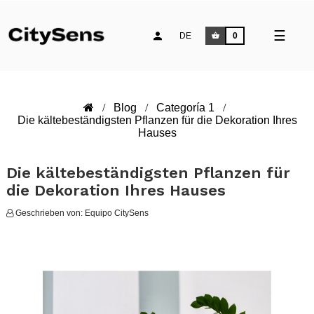
Umsch
☰
DE
0
der
Naviga
Blog
Categoría 1
Die kältebeständigsten Pflanzen für die Dekoration Ihres
Hauses
Die kältebeständigsten Pflanzen für
die Dekoration Ihres Hauses
Geschrieben von:
Equipo CitySens