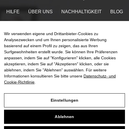
HILFE
ÜBER UNS
NACHHALTIGKEIT
BLOG
KONTAKT
MEIN ACCOUNT
Wir verwenden eigene und Drittanbieter-Cookies zu
Finden Sie uns auf
Analysezwecken und um Ihnen personalisierte Werbung
basierend auf einem Profil zu zeigen, das aus Ihren
Surfgewohnheiten erstellt wurde. Sie können Ihre Präferenzen
anpassen, indem Sie auf "Konfigurieren" klicken, alle Cookies
akzeptieren, indem Sie auf "Akzeptieren" klicken, oder sie
ablehnen, indem Sie "Ablehnen" auswählen. Für weitere
Umsch
☰
DE
0
der
Informationen konsultieren Sie bitte unsere
Datenschutz- und
Naviga
Cookie-Richtlinie
.
Einstellungen
Impressum
Ablehnen
Datenschutz- und Cookie-Richtlinie