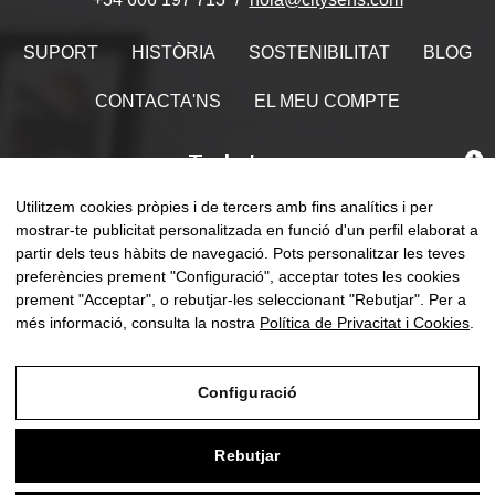
SUPORT
HISTÒRIA
SOSTENIBILITAT
BLOG
CONTACTA'NS
EL MEU COMPTE
Troba'ns
Utilitzem cookies pròpies i de tercers amb fins analítics i per
mostrar-te publicitat personalitzada en funció d'un perfil elaborat a
partir dels teus hàbits de navegació. Pots personalitzar les teves
preferències prement "Configuració", acceptar totes les cookies
Comm
☰
CA
0
la
prement "Acceptar", o rebutjar-les seleccionant "Rebutjar". Per a
naveg
més informació, consulta la nostra
Política de Privacitat i Cookies
.
Configuració
Avís Legal
Rebutjar
Política de Privacitat i Cookies