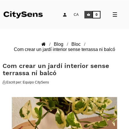
Comm
☰
CA
0
la
naveg
Blog
Bloc
Com crear un jardí interior sense terrassa ni balcó
Com crear un jardí interior sense
terrassa ni balcó
Escrit per:
Equipo CitySens