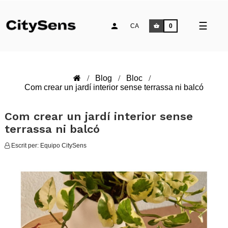
Comm
☰
CA
0
la
naveg
Blog
Bloc
Com crear un jardí interior sense terrassa ni balcó
Com crear un jardí interior sense
terrassa ni balcó
Escrit per:
Equipo CitySens