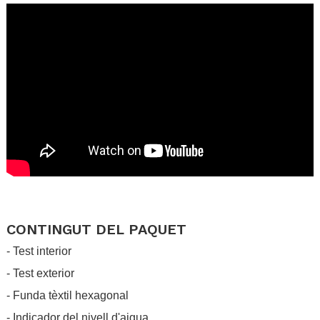
.
.
CONTINGUT DEL PAQUET
- Test interior
- Test exterior
- Funda tèxtil hexagonal
- Indicador del nivell d'aigua