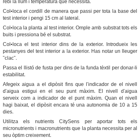
rebi la llum i temperatura que necessita.
Col•loca el cordill de manera que passi per tota la base del
test interior i pengi 15 cm al lateral.
Col•loca la planta al test interior. Omple amb substrat tots els
buits i pressiona bé el substrat.
Col•loca el test interior dins de la exterior. Introdueix les
pestanyes del test interior a la exterior. Has notar un lleuger
"clac".
Passa el llistó de fusta per dins de la funda tèxtil per donar-li
estabilitat.
Afegeix aigua a el dipòsit fins que l'indicador de el nivell
d'aigua estigui en el seu punt màxim. El nivell d'aigua
serveix com a indicador de el punt màxim. Quan el nivell
hagi baixat, el dipòsit encara té una autonomia de 10 a 15
dies.
Utilitza els nutrients CitySens per aportar tots els
micronutrients i macronutrients que la planta necessita per al
seu òptim creixement.