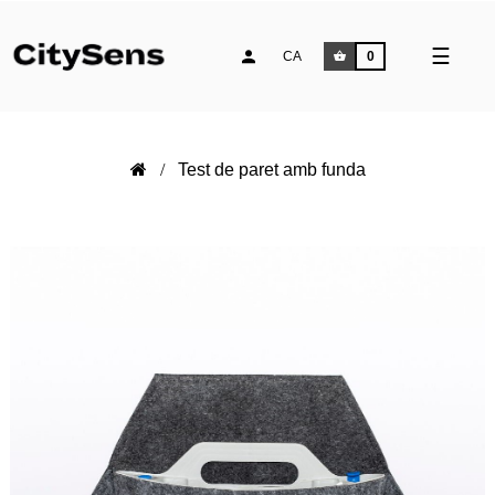
Comm
☰
CA
0
la
naveg
Test de paret amb funda