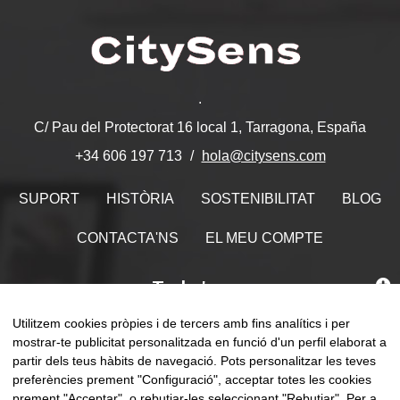
.
C/ Pau del Protectorat 16 local 1, Tarragona, España
hola@citysens.com
+34 606 197 713
SUPORT
HISTÒRIA
SOSTENIBILITAT
BLOG
CONTACTA'NS
EL MEU COMPTE
Troba'ns
Utilitzem cookies pròpies i de tercers amb fins analítics i per
mostrar-te publicitat personalitzada en funció d'un perfil elaborat a
partir dels teus hàbits de navegació. Pots personalitzar les teves
preferències prement "Configuració", acceptar totes les cookies
Comm
☰
CA
0
prement "Acceptar", o rebutjar-les seleccionant "Rebutjar". Per a