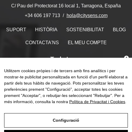
C/ Pau del Protectorat 16 local 1, Tarragona, España
hola@citysens.com
+34 606 197 713
SUPORT
HISTÒRIA
SOSTENIBILITAT
BLOG
CONTACTA'NS
EL MEU COMPTE
Troba'ns
Utilitzem cookies pròpies i de tercers amb fins analítics i per
mostrar-te publicitat personalitzada en funció d'un perfil elaborat a
partir dels teus hàbits de navegació. Pots personalitzar les teves
Comm
preferències prement "Configuració", acceptar totes les cookies
☰
CA
0
la
prement "Acceptar", o rebutjar-les seleccionant "Rebutjar". Per a
naveg
més informació, consulta la nostra
Política de Privacitat i Cookies
.
Configuració