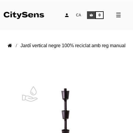
Comm
☰
CA
0
la
naveg
Jardí vertical negre 100% reciclat amb reg manual