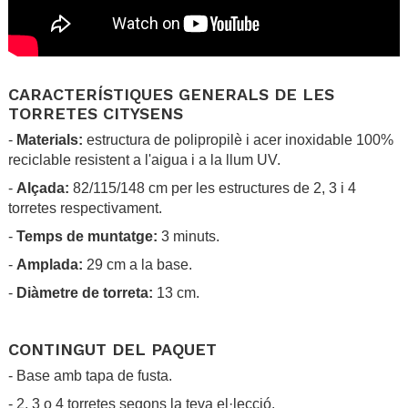
.
CARACTERÍSTIQUES GENERALS DE LES
TORRETES CITYSENS
-
Materials:
estructura de polipropilè i acer inoxidable 100%
reciclable resistent a l'aigua i a la llum UV.
-
Alçada:
82/115/148 cm per les estructures de 2, 3 i 4
torretes respectivament.
-
Temps de muntatge:
3 minuts.
-
Amplada:
29 cm a la base.
-
Diàmetre de torreta:
13 cm.
.
CONTINGUT DEL PAQUET
- Base amb tapa de fusta.
- 2, 3 o 4 torretes segons la teva el·lecció.