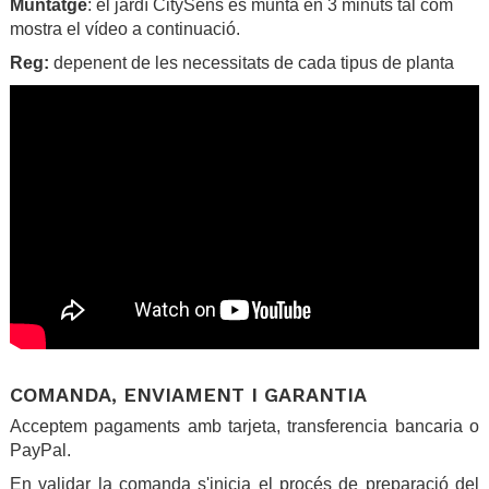
Muntatge
: el jardí CitySens es munta en 3 minuts tal com
mostra el vídeo a continuació.
Reg:
depenent de les necessitats de cada tipus de planta
.
COMANDA, ENVIAMENT I GARANTIA
Acceptem pagaments amb tarjeta, transferencia bancaria o
PayPal.
En validar la comanda s'inicia el procés de preparació del