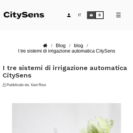
naviga
☰
IT
0
Toggle
Blog
blog
I tre sistemi di irrigazione automatica CitySens
I tre sistemi di irrigazione automatica
CitySens
Pubblicato da:
Xavi Rius