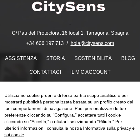
.
C/ Pau del Protectorat 16 local 1, Tarragona, Spagna
hola@citysens.com
+34 606 197 713
ASSISTENZA
STORIA
SOSTENIBILITÀ
BLOG
CONTATTACI
IL MIO ACCOUNT
Trovaci su
Utilizziamo cookie propri e di terze parti a scopo analitico e per
mostrarti pubblicità personalizzata basata su un profilo creato dai
tuoi comportamenti di navigazione. Puoi personalizzare le tue
preferenze cliccando su "Configura," accettare tutti i cookie
cliccando su "Accetta," o rifiutarli selezionando "Rifiuta." Per
naviga
☰
IT
0
Toggle
ulteriori informazioni, consulta la nostra
Informativa sulla privacy e
sui cookie
.