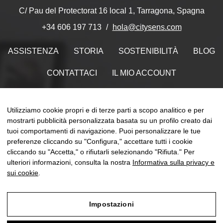
C/ Pau del Protectorat 16 local 1, Tarragona, Spagna
hola@citysens.com
+34 606 197 713
ASSISTENZA
STORIA
SOSTENIBILITÀ
BLOG
CONTATTACI
IL MIO ACCOUNT
Trovaci su
Utilizziamo cookie propri e di terze parti a scopo analitico e per
mostrarti pubblicità personalizzata basata su un profilo creato dai
tuoi comportamenti di navigazione. Puoi personalizzare le tue
preferenze cliccando su "Configura," accettare tutti i cookie
naviga
cliccando su "Accetta," o rifiutarli selezionando "Rifiuta." Per
☰
IT
0
Toggle
ulteriori informazioni, consulta la nostra
Informativa sulla privacy e
sui cookie
.
Impostazioni