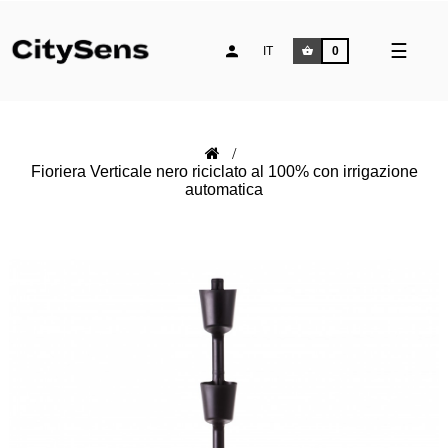
naviga
☰
IT
0
Toggle
Fioriera Verticale nero riciclato al 100% con irrigazione
automatica