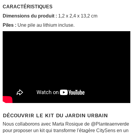
CARACTÉRISTIQUES
Dimensions du produit :
1,2 x 2,4 x 13,2 cm
Piles :
Une pile au lithium incluse.
.
DÉCOUVRIR LE KIT DU JARDIN URBAIN
Nous collaborons avec Marta Rosique de @Planteaenverde
pour proposer un kit qui transforme l'étagère CitySens en un