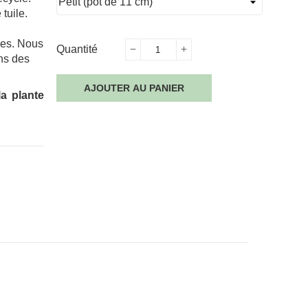
tuile.
les. Nous
Quantité
ans des
AJOUTER AU PANIER
la plante