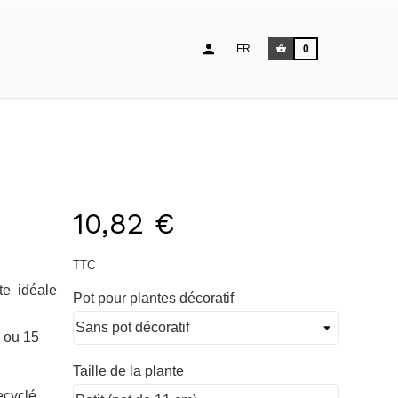
FR
0
10,82 €
TTC
te idéale
Pot pour plantes décoratif
1 ou 15
Taille de la plante
ecyclé.