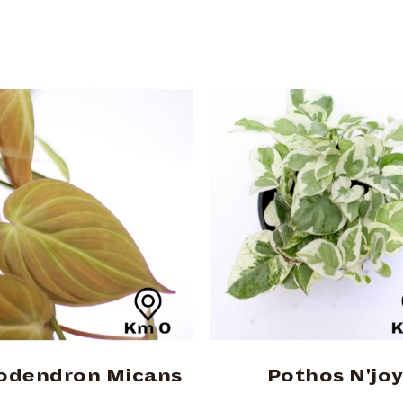
lodendron Micans
Pothos N'jo