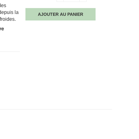
des
depuis la
AJOUTER AU PANIER
froides.
ve