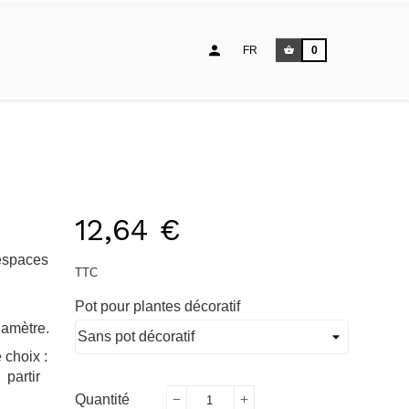
FR
0
12,64 €
 espaces
TTC
Pot pour plantes décoratif
iamètre.
 choix :
 partir
Quantité