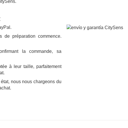
itySens.
E
ayPal.
us de préparation commence.
confirmant la commande, sa
e à leur taille, parfaitement
at.
 état, nous nous chargeons du
achat.