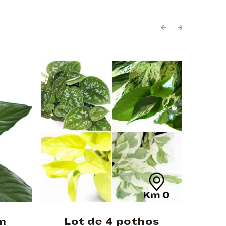
m
Lot de 4 pothos
Fat