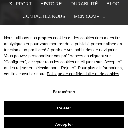
SUPPORT
HISTOIRE
DURABILITÉ
BLOG
CONTACTEZ NOUS
MON COMPTE
Trouvez-nous sur
Nous utilisons nos propres cookies et des cookies tiers à des fins
analytiques et pour vous montrer de la publicité personnalisée en
fonction d'un profil créé à partir de vos habitudes de navigation.
Vous pouvez personnaliser vos préférences en cliquant sur
Toggle
"Configurer", accepter tous les cookies en cliquant sur "Accepter"
☰
FR
0
naviga
ou les rejeter en sélectionnant "Rejeter". Pour plus d'informations,
veuillez consulter notre
Politique de confidentialité et de cookies
.
Paramètres
Avis Légal
Rejeter
Politique de confidentialité et de cookies
Conditions générales d'achat
Accepter