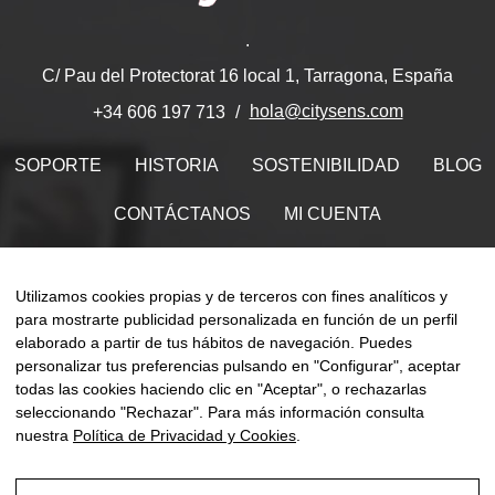
.
C/ Pau del Protectorat 16 local 1, Tarragona, España
hola@citysens.com
+34 606 197 713
SOPORTE
HISTORIA
SOSTENIBILIDAD
BLOG
CONTÁCTANOS
MI CUENTA
Encuéntranos en
Utilizamos cookies propias y de terceros con fines analíticos y
para mostrarte publicidad personalizada en función de un perfil
elaborado a partir de tus hábitos de navegación. Puedes
personalizar tus preferencias pulsando en "Configurar", aceptar
Naveg
todas las cookies haciendo clic en "Aceptar", o rechazarlas
☰
ES
0
de
seleccionando "Rechazar". Para más información consulta
palan
nuestra
Política de Privacidad y Cookies
.