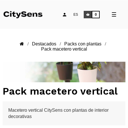
Naveg
☰
ES
0
de
palan
Destacados
Packs con plantas
Pack macetero vertical
Pack macetero vertical
Macetero vertical CitySens con plantas de interior
decorativas