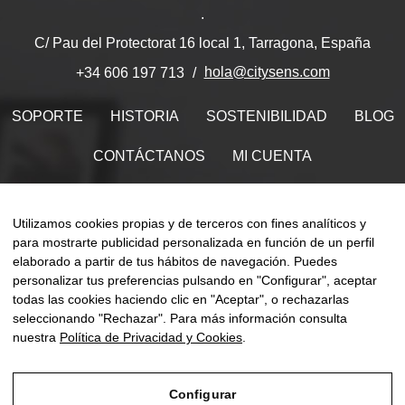
.
C/ Pau del Protectorat 16 local 1, Tarragona, España
hola@citysens.com
+34 606 197 713
SOPORTE
HISTORIA
SOSTENIBILIDAD
BLOG
CONTÁCTANOS
MI CUENTA
Encuéntranos en
Utilizamos cookies propias y de terceros con fines analíticos y
para mostrarte publicidad personalizada en función de un perfil
elaborado a partir de tus hábitos de navegación. Puedes
personalizar tus preferencias pulsando en "Configurar", aceptar
Naveg
todas las cookies haciendo clic en "Aceptar", o rechazarlas
☰
ES
0
de
seleccionando "Rechazar". Para más información consulta
palan
nuestra
Política de Privacidad y Cookies
.
Configurar