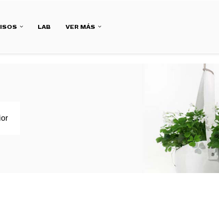
ISOS
LAB
VER MÁS
ior