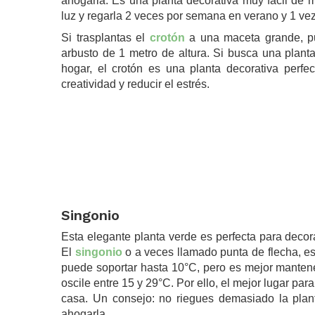
ahogarla. Es una planta decorativa muy fácil de 
luz y regarla 2 veces por semana en verano y 1 ve
Si trasplantas el
crotón
a una maceta grande, pu
arbusto de 1 metro de altura. Si busca una plant
hogar, el crotón es una planta decorativa perfec
creatividad y reducir el estrés.
.
Singonio
Esta elegante planta verde es perfecta para decora
El
singonio
o a veces llamado punta de flecha, es 
puede soportar hasta 10°C, pero es mejor mantene
oscile entre 15 y 29°C. Por ello, el mejor lugar para
casa. Un consejo: no riegues demasiado la plant
ahogarla.