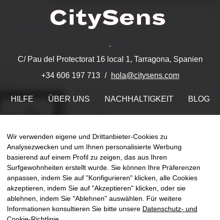
.
C/ Pau del Protectorat 16 local 1, Tarragona, Spanien
hola@citysens.com
+34 606 197 713
HILFE
ÜBER UNS
NACHHALTIGKEIT
BLOG
KONTAKT
MEIN ACCOUNT
Wir verwenden eigene und Drittanbieter-Cookies zu
Finden Sie uns auf
Analysezwecken und um Ihnen personalisierte Werbung
basierend auf einem Profil zu zeigen, das aus Ihren
Surfgewohnheiten erstellt wurde. Sie können Ihre Präferenzen
anpassen, indem Sie auf "Konfigurieren" klicken, alle Cookies
akzeptieren, indem Sie auf "Akzeptieren" klicken, oder sie
ablehnen, indem Sie "Ablehnen" auswählen. Für weitere
Umsch
☰
DE
0
der
Informationen konsultieren Sie bitte unsere
Datenschutz- und
Naviga
Cookie-Richtlinie
.