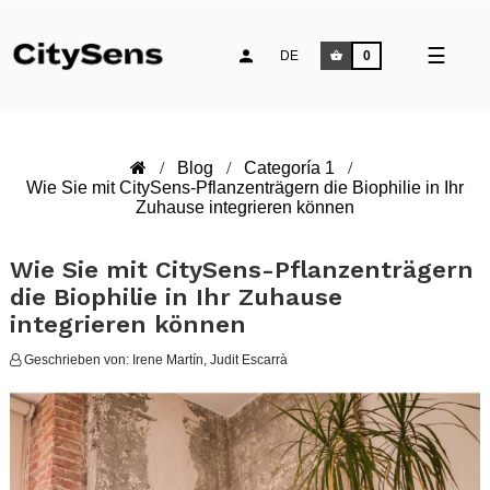
Umsch
☰
DE
0
der
Naviga
Blog
Categoría 1
Wie Sie mit CitySens-Pflanzenträgern die Biophilie in Ihr
Zuhause integrieren können
Wie Sie mit CitySens-Pflanzenträgern
die Biophilie in Ihr Zuhause
integrieren können
Geschrieben von:
Irene Martín, Judit Escarrà